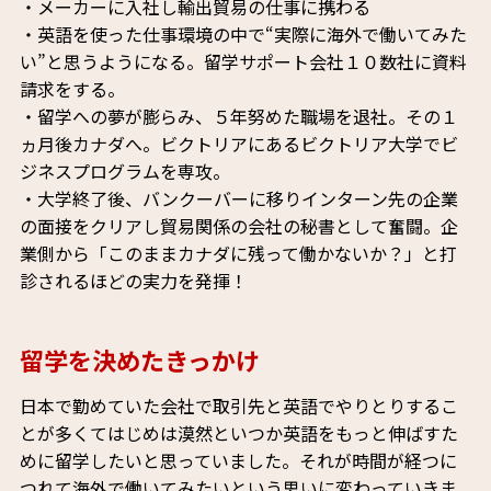
・メーカーに入社し輸出貿易の仕事に携わる
・英語を使った仕事環境の中で“実際に海外で働いてみた
い”と思うようになる。留学サポート会社１０数社に資料
請求をする。
・留学への夢が膨らみ、５年努めた職場を退社。その１
ヵ月後カナダへ。ビクトリアにあるビクトリア大学でビ
ジネスプログラムを専攻。
・大学終了後、バンクーバーに移りインターン先の企業
の面接をクリアし貿易関係の会社の秘書として奮闘。企
業側から「このままカナダに残って働かないか？」と打
診されるほどの実力を発揮！
留学を決めたきっかけ
日本で勤めていた会社で取引先と英語でやりとりするこ
とが多くてはじめは漠然といつか英語をもっと伸ばすた
めに留学したいと思っていました。それが時間が経つに
つれて海外で働いてみたいという思いに変わっていきま