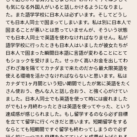
も気になる外国人がいると話しかけるようになりまし
た。また語学学校に日本人は必ずいます。そしてどうし
ても日本人同士で固まってしまいます。私は別に日本人で
固まることが悪いとは思っていませんが、そういう状態
でも日本人同士で英語を使わなければなりません。私が
語学学校に行ったときも日本人はいましたが彼女たちが
日本人で固まった瞬間日本語に言語が変わることにとて
もショックを受けました。せっかく高いお金を出してわ
ざわざ海を隔ててカナダまで来たのだから最大限英語を
使える環境を活かさなければならないと思います。私は
カナダで1ヶ月間という短い期間でしたが常に英語をたく
さん使おう、色んな人と話し合おう、と強く心がけてい
ました。日本人同士でも英語を使って時には疲れました
がでも1ヶ月終わったときは英語を使ってやった、という
達成感が感じられました。もし留学するのなら必ず目標
を立てて留学に行くべきだと思います。短期留学をする
ならとても短期間ですぐ留学も終わってしまうので必ず
行く前に一つでも目標をたてていくと成果が上げられる