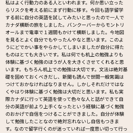
私はよく行動力のある人といわれます。何か思い立った
らリスクを考える前にまず行動に移す。今回も語学留学
する前に自分の英語を試してみたいと思ったので一人で
カナダ横断の旅をしました。バンクーバーからモントリ
オールまで電車で１週間もかけて横断しました。今地図
を見るとよく自分でもやったんやなと思います。このよ
うにどでかい事をやらかしてしまいましたが自分に得た
ものはとても大きいです。私は何でも机上の勉強よりも
体験に基づく勉強のほうが人を大きくさせてくれると思
います。もちろん机上での勉強は大切です。文法は絶対基
礎を固めておくべきだし、新聞も読んで世間一般常識は
つけておかなければなりません。しかしそれだけではな
くやはり体験に基づく勉強は大切だと思います。私も実
際カナダに行って英語を使って色々な人と話ができて自
分の英語が前より上手くなったという経験に基づく勉強
のおかげで自信をつけることができました。自分が体験
して勉強したことなので絶対忘れないし自信もつきま
す。なので留学行くのが迷っていれば一度思い切って行っ