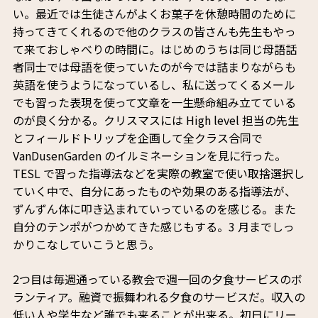
い。最近では生徒さんがよくお菓子を休憩時間のために
持ってきてくれるので他のクラスの皆さんも先生もやっ
て来ておしゃべりの時間に。はじめのうちは同じ母語話
者同士では母語を使っていたのが今では詰まりながらも
英語を使うようになっているし、私に送ってくるメール
でも習った表現を使って文章を一生懸命組み立てている
のが良く分かる。クリスマスには High level 担当の先生
とフィールドトリップを企画して全クラス合同で
VanDusenGarden のイルミネーションを見に行った。
TESL で習った指導法などを実際の教室で使い取捨選択し
ていく中で、自分にあったものや効果のある指導法が、
ずんずん体に叩き込まれていっているのを感じる。また
自分のテンポがつかめてきた感じもする。3 月までしっ
かりこなしていこうと思う。
2つ目は毎週通っている教会で週一回の夕食サービスのボ
ランティア。融資で振舞われる夕食のサービスだ。収入の
低い人や学生など誰でも来ることが出来る。初日にリー