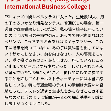
International Business College )
ESL キッズ中間レベルクラスに入った。生徒数14人、男
の子の多いかなり活発なクラス。普通ESL の場合、第一
週目は教室観察らしいのだが、私の場合椅子に座ってい
たのはほぼ初日の午前中のみ。あっちで呼ぶ声あればス
ペリング、こっちで呼ぶ声あればボキャブラリー、この
子は指示を聞いていない、あの子は教科書も出していな
い！静かにしなさい、前を向きなさい、人の邪魔をしな
い、糊は投げるものじゃありません。座っているどころ
か止まっていることすら少なかった。しかしそれこそ私
が望んでいた“現場に入る”こと。積極的に授業に参加す
ることを許してくれたホストティーチャーには本当に感
謝している。特に毎週金曜のテストの添削は大変いい経
験だった。テストを返すと生徒たちからなぜここは不正
解なのかと嵐のように質問が来るので採点基準を明確に
し説明がつくようにした。