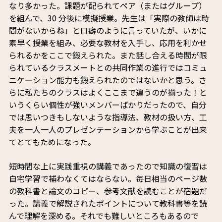
なり多かった。課題が配られてペア（またはグループ）
を組んで、30 分後に模擬授業。先生は「実際の教師は時
間がないからね」と口癖のように言っていたが、いかに
素早く授業を組み、必要な教材を入手し、応用を利かせ
られるかをここで鍛えられた。また話し合える時間が限
られているクラスメートとの共同作業の進行ではコミュ
ニケーション能力も鍛えられたのではないかと思う。さ
らに私たちのクラスはよくここまで違うのが揃った！と
いうくらい個性が強いメンバーばかりだったので、自分
では思いつきもしないような指導法、教材の扱い方、工
夫を一人一人のプレゼンテーションから学ぶことが出来
てとてもためになった。
短時間な上に実践重視の講義であったので知識の復習は
自宅学習で補わなくてはならない。毎日相当のページ数
の教科書と論文のコピー、参考文献を読むことが宿題だ
った。講義で解説されたポイントについて教科書等を読
んで理解を深める。それでも難しいところもあるので