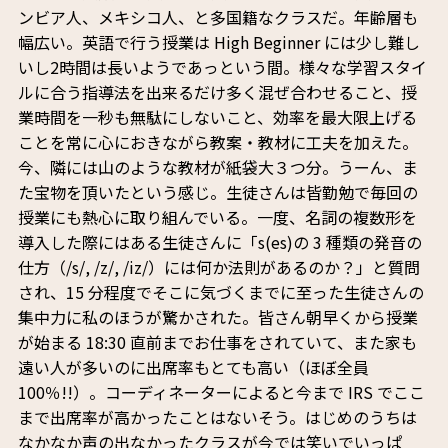
ンビア人、メキシコ人、と多国籍なクラスだ。年齢層も
幅広い。英語で行う授業は High Beginner には少し難し
いし2時間は長いようであっという間。様々な学習スタイ
ルに合う指導法を出来るだけ多く混ぜ合わせること、授
業時間を一秒も無駄にしないこと、効率を最大限上げる
ことを常に心におきながら教案・教材に工夫を加えた。
今、隣には山のような教材が紙袋大３つ分。うーん、ま
た宝物を頂いたという感じ。生徒さんは皆勤勉で毎回の
授業にも熱心に取り組んでいる。一度、名詞の複数形を
導入した際にはある生徒さんに「s(es)の 3 種類の発音の
仕方（/s/, /z/, /iz/）には何か法則があるのか？」と質問
され、15 分程度でそこに気づくまでに至った生徒さんの
集中力に私のほうが驚かされた。皆さん朝早くから授業
が始まる 18:30 直前までお仕事をされていて、また家も
遠い人が多いのに出席率もとても高い（ほぼ全員
100％!!）。コーディネーターによると今まで IRS でここ
まで出席率が高かったことはないそう。はじめのうちは
なかなか声の出なかったクラスが今では笑いでいっぱ