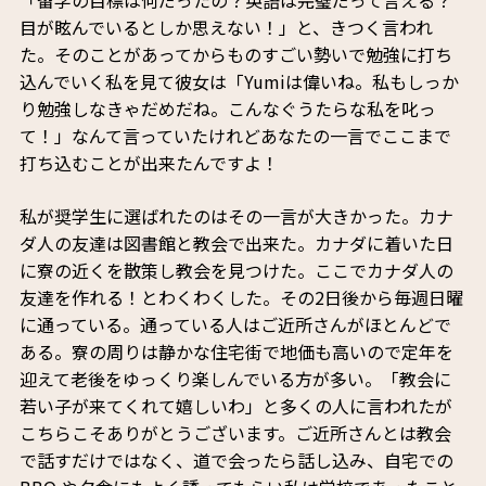
「留学の目標は何だったの？英語は完璧だって言える？
目が眩んでいるとしか思えない！」と、きつく言われ
た。そのことがあってからものすごい勢いで勉強に打ち
込んでいく私を見て彼女は「Yumiは偉いね。私もしっか
り勉強しなきゃだめだね。こんなぐうたらな私を叱っ
て！」なんて言っていたけれどあなたの一言でここまで
打ち込むことが出来たんですよ！
私が奨学生に選ばれたのはその一言が大きかった。カナ
ダ人の友達は図書館と教会で出来た。カナダに着いた日
に寮の近くを散策し教会を見つけた。ここでカナダ人の
友達を作れる！とわくわくした。その2日後から毎週日曜
に通っている。通っている人はご近所さんがほとんどで
ある。寮の周りは静かな住宅街で地価も高いので定年を
迎えて老後をゆっくり楽しんでいる方が多い。「教会に
若い子が来てくれて嬉しいわ」と多くの人に言われたが
こちらこそありがとうございます。ご近所さんとは教会
で話すだけではなく、道で会ったら話し込み、自宅での