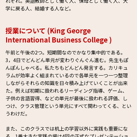
れぞれ。英語教師として働く人、保母として働く人、大
学に戻る人、結婚する人など。
授業について (King George
International Business College )
午前と午後の2つ。短期間なのでかなり集中的である。
3，4日でどんどん単元が変わりぐんぐん進む。先生もぽ
んぽんしゃべる。私たちもどんどん発言する。カリキュ
ラムが効率よく組まれているので各単元を一つ一つ整理
しながらそれらの知識を日々積み上げていくことが出来
た。例えば初期に扱われるリーディング指導、ゲーム、
子供の言語習得、などの単元が最後に扱われる評価、し
つけ、クラス管理という単元にすべて関わってくる、とい
うわけだ。
また、このクラスでは机上の学習以外に実践も重要にな
る。1番大きな実践の場は4回の正式なプレゼンテーショ