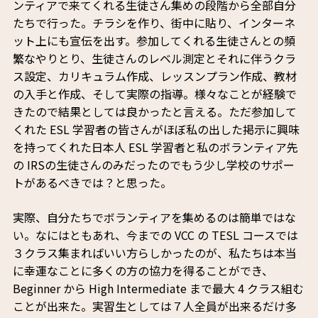
ンティアで来てくれる生徒さん集めの段階から全部自分
たちで行った。チラシを作り、街中に貼り、インターネ
ット上にも宣伝を出す。参加してくれる生徒さんとの頻
繁なやりとり、生徒さんのレベル測定とそれに伴うクラ
ス設定、カリキュラム作成、レッスンプラン作成、教材
の入手と作成、そして実際の指導。様々なことが経験で
きたので結果としては良かったと言える。ただ参加して
くれた ESL 学習者の皆さんがほぼ私の出した掲示に興味
を持ってくれた日本人 ESL 学習者と私のボランティア先
の IRSの生徒さんのみだったのでもう少し学校のサポー
トがあるべきでは？と思った。
実際、自分たちでボランティアを集めるのは簡単ではな
い。なにはともあれ、今までの VCC の TESL コースでは
３クラス集まればいい方らしかったのが、私たちは本当
に幸運なことに多くの方の協力を得ることができ、
Beginner から High Intermediate まで最大 4 クラス組む
ことが出来た。実習生としては７人全員が出来るだけ多