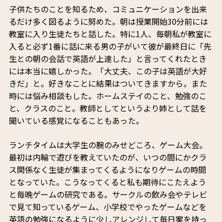
子供たちのことを知るため、コミュニケーションを出来
るだけ多く図るように努めた。朝は授業開始30分前には
教室に入り生徒たちと話した。特に1人、毎朝私が教室に
入ると必ず1番に話に来る男の子がいて彼が最終日に「先
生との朝の会話で英語が上達した」と言ってくれたとき
には本当に嬉しかった。「大丈夫、この子は英語が大好
きだ」と。好きなことに結果はついてきますから。また
時には悩み相談もした。ホームステイのこと、勉強のこ
と、クラスのこと。教師としてというより姉として話を
聞いている感覚になることもあった。
ランチタイムは大学生の腕のみせどころ、ゲーム大会。
最初は内輪で遊びを教えていたのが、いつの間にかクラ
ス関係なく生徒が集まってくるようになりゲームの時間
となっていた。こうなってくると私も期待にこたえよう
と毎晩ゲームの研究である。サークルの飲み会やテレビ
で見て知っているゲーム、小学校でやったゲームなどを
英語の勉強になるように少しアレンジして毎日案を持っ