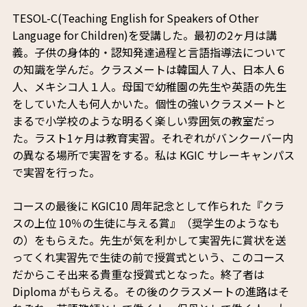
TESOL-C(Teaching English for Speakers of Other
Language for Children)を受講した。最初の2ヶ月は講
義。子供の身体的・認知発達過程と言語指導法について
の知識を学んだ。クラスメートは韓国人７人、日本人６
人、メキシコ人１人。母国で幼稚園の先生や英語の先生
をしていた人も何人かいた。個性の強いクラスメートと
まるで小学校のような明るく楽しい雰囲気の教室だっ
た。ラスト1ヶ月は教育実習。それぞれがバンクーバー内
の異なる場所で実習をする。私は KGIC サレーキャンパス
で実習を行った。
コースの最後に KGIC10 周年記念として作られた『クラ
スの上位 10％の生徒に与える賞』（奨学生のようなも
の）をもらえた。先生が気を利かして実習先に賞状を送
ってくれ実習先で生徒の前で授賞式という、このコース
だからこそ出来る貴重な授賞式となった。終了者は
Diploma がもらえる。その後のクラスメートの進路はそ