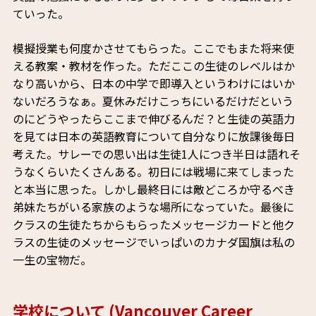
ていった。
模擬授業も何度かさせてもらった。ここでもまた将来使
える教案・教材を作った。ただここの生徒のレベルはか
なり高いから、日本の中学で即導入というわけにはいか
ないだろうなぁ。夏休みだけこっちにいるだけだという
のにどうやったらここまで伸びるんだ？と生徒の英語力
を見ては日本の英語教育について自分なりに放課後毎日
考えた。サレーでの思い出は生徒1人につき半日は語れそ
うなくらいたくさんある。初日には戦場に来てしまった
と本当に思った。しかし最終日には敵どころか守るべき
弟妹たちがいる家族のような場所になっていた。最後に
クラスの生徒たちからもらったメッセージカードと他ク
ラスの生徒のメッセージでいっぱいのカナダ国旗は私の
一生の宝物だ。
学校について (Vancouver Career