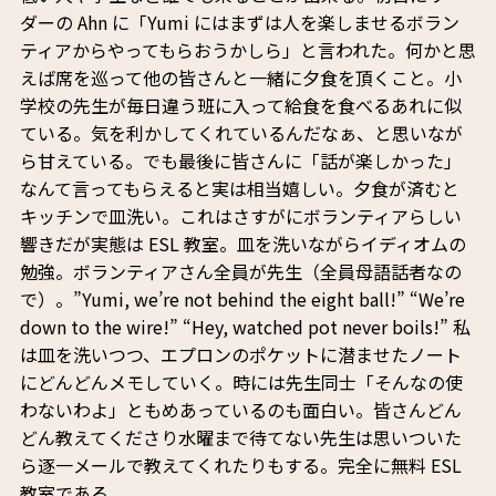
ダーの Ahn に「Yumi にはまずは人を楽しませるボラン
ティアからやってもらおうかしら」と言われた。何かと思
えば席を巡って他の皆さんと一緒に夕食を頂くこと。小
学校の先生が毎日違う班に入って給食を食べるあれに似
ている。気を利かしてくれているんだなぁ、と思いなが
ら甘えている。でも最後に皆さんに「話が楽しかった」
なんて言ってもらえると実は相当嬉しい。夕食が済むと
キッチンで皿洗い。これはさすがにボランティアらしい
響きだが実態は ESL 教室。皿を洗いながらイディオムの
勉強。ボランティアさん全員が先生（全員母語話者なの
で）。”Yumi, we’re not behind the eight ball!” “We’re
down to the wire!” “Hey, watched pot never boils!” 私
は皿を洗いつつ、エプロンのポケットに潜ませたノート
にどんどんメモしていく。時には先生同士「そんなの使
わないわよ」ともめあっているのも面白い。皆さんどん
どん教えてくださり水曜まで待てない先生は思いついた
ら逐一メールで教えてくれたりもする。完全に無料 ESL
教室である。