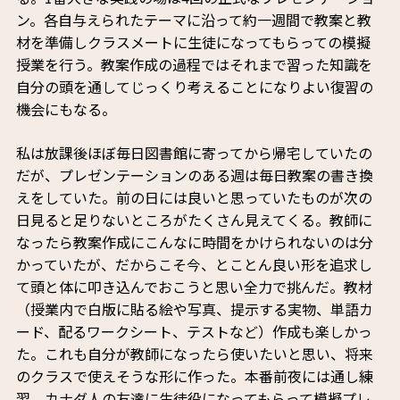
ン。各自与えられたテーマに沿って約一週間で教案と教
材を準備しクラスメートに生徒になってもらっての模擬
授業を行う。教案作成の過程ではそれまで習った知識を
自分の頭を通してじっくり考えることになりよい復習の
機会にもなる。
私は放課後ほぼ毎日図書館に寄ってから帰宅していたの
だが、プレゼンテーションのある週は毎日教案の書き換
えをしていた。前の日には良いと思っていたものが次の
日見ると足りないところがたくさん見えてくる。教師に
なったら教案作成にこんなに時間をかけられないのは分
かっていたが、だからこそ今、とことん良い形を追求し
て頭と体に叩き込んでおこうと思い全力で挑んだ。教材
（授業内で白版に貼る絵や写真、提示する実物、単語カ
ード、配るワークシート、テストなど）作成も楽しかっ
た。これも自分が教師になったら使いたいと思い、将来
のクラスで使えそうな形に作った。本番前夜には通し練
習。カナダ人の友達に生徒役になってもらって模擬プレ