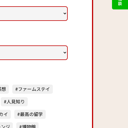
感想
ファームステイ
人見知り
カイ
最高の留学
レンジ
博物館