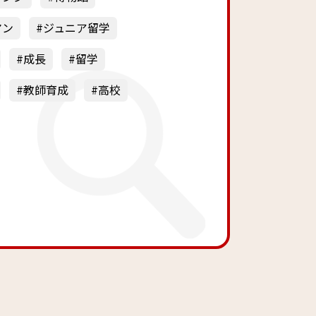
マン
ジュニア留学
成長
留学
教師育成
高校